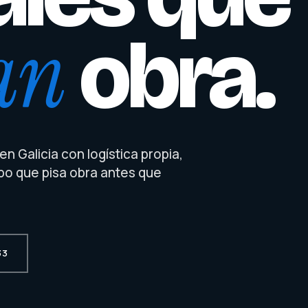
an
obra.
n Galicia con logística propia,
po que pisa obra antes que
33