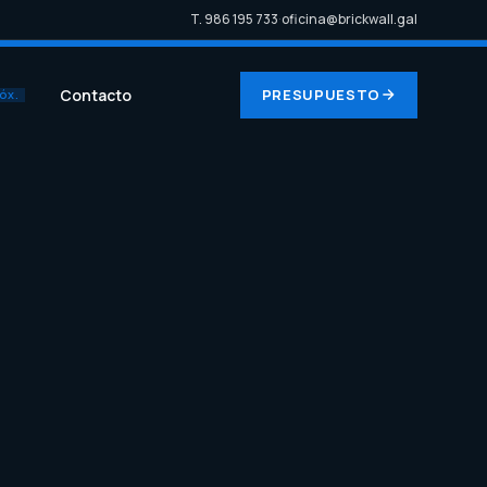
T. 986 195 733
·
oficina@brickwall.gal
Contacto
PRESUPUESTO
ÓX.