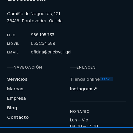
Camiño de Nogueiras, 121
36416 · Pontevedra · Galicia
986 195 733
FIJO
635 254 589
MÓVIL
oficina@brickwall.gal
EMAIL
NAVEGACIÓN
ENLACES
Servicios
Tienda online
PRÓX.
Marcas
Instagram ↗
Empresa
Blog
HORARIO
Contacto
Lun — Vie
08:00 — 17:00