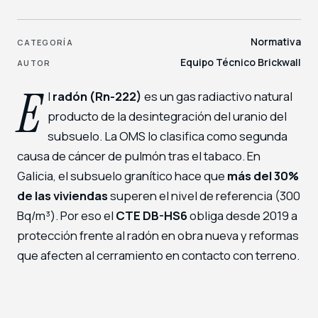
Normativa
CATEGORÍA
Equipo Técnico Brickwall
AUTOR
E
l
radón (Rn-222)
es un gas radiactivo natural
producto de la desintegración del uranio del
subsuelo. La OMS lo clasifica como segunda
causa de cáncer de pulmón tras el tabaco. En
Galicia, el subsuelo granítico hace que
más del 30%
de las viviendas
superen el nivel de referencia (300
Bq/m³). Por eso el
CTE DB-HS6
obliga desde 2019 a
protección frente al radón en obra nueva y reformas
que afecten al cerramiento en contacto con terreno.