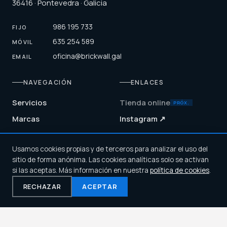
36416 · Pontevedra · Galicia
986 195 733
FIJO
635 254 589
MÓVIL
oficina@brickwall.gal
EMAIL
NAVEGACIÓN
ENLACES
Servicios
Tienda online
PRÓX.
Marcas
Instagram ↗
Empresa
Usamos cookies propias y de terceros para analizar el uso del
Blog
HORARIO
sitio de forma anónima. Las cookies analíticas solo se activan
Contacto
si las aceptas. Más información en nuestra
política de cookies
.
Lun — Vie
08:00 — 17:00
RECHAZAR
ACEPTAR