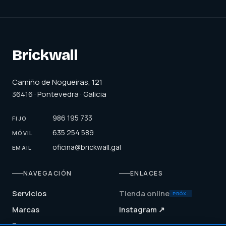
Brickwall
Camiño de Nogueiras, 121
36416 · Pontevedra · Galicia
986 195 733
FIJO
635 254 589
MÓVIL
oficina@brickwall.gal
EMAIL
NAVEGACIÓN
ENLACES
Servicios
Tienda online
PRÓX.
Marcas
Instagram ↗
Empresa