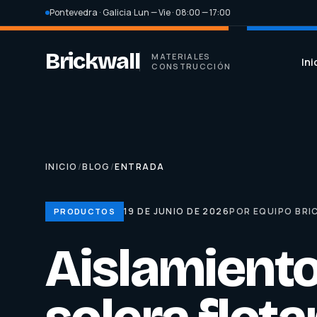
Pontevedra · Galicia
·
Lun — Vie · 08:00 — 17:00
Brickwall
MATERIALES
Ini
CONSTRUCCIÓN
INICIO
/
BLOG
/
ENTRADA
19 DE JUNIO DE 2026
POR EQUIPO BRI
PRODUCTOS
Aislamiento