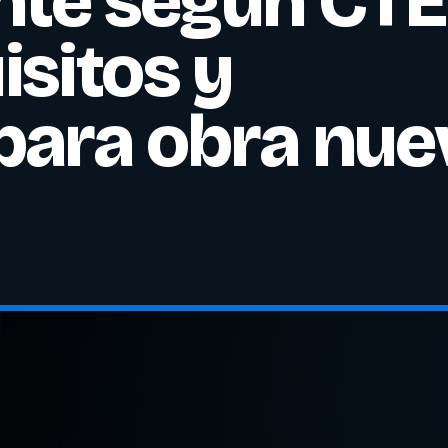
ante según CTE
isitos y
para obra nue