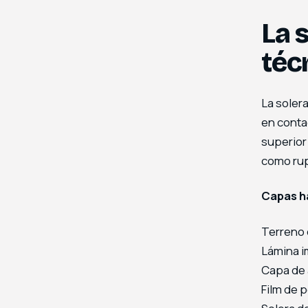
La 
téc
La solera
en conta
superior
como rup
Capas ha
Terreno 
Lámina i
Capa de 
Film de p