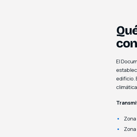
Qué
con
El Docum
establece
edificio.
climática
Transmit
Zona 
Zona 