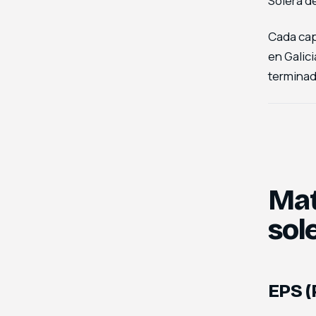
Solera d
Cada cap
en Galic
terminad
Mat
sol
EPS (