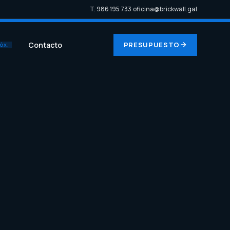
T. 986 195 733
·
oficina@brickwall.gal
Contacto
PRESUPUESTO
ÓX.