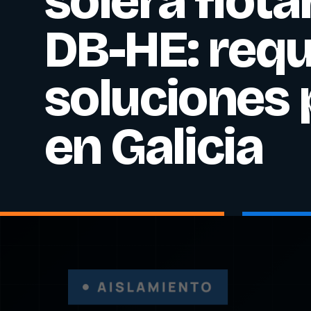
solera flot
DB-HE: requ
soluciones 
en Galicia