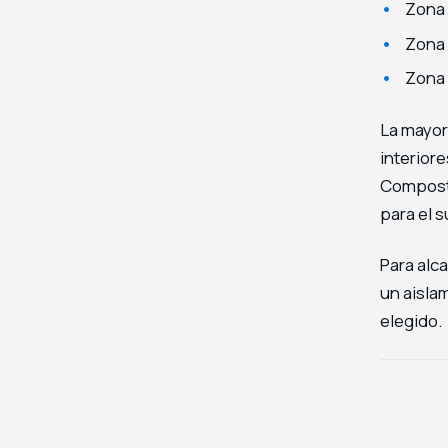
Zona 
Zona 
Zona 
La mayor 
interior
Composte
para el s
Para alc
un aisla
elegido.