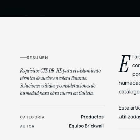
E
l a
RESUMEN
con
Requisitos CTE DB-HE para el aislamiento
por
térmico de suelos en solera flotante.
humedad 
Soluciones válidas y consideraciones de
catálogo
humedad para obra nueva en Galicia.
Este art
utilizad
Productos
CATEGORÍA
Equipo Brickwall
AUTOR