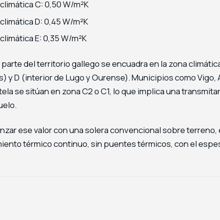
climática C: 0,50 W/m²K
climática D: 0,45 W/m²K
climática E: 0,35 W/m²K
parte del territorio gallego se encuadra en la zona climática
es) y D (interior de Lugo y Ourense). Municipios como Vigo,
la se sitúan en zona C2 o C1, lo que implica una transmita
uelo.
anzar ese valor con una solera convencional sobre terreno,
miento térmico continuo, sin puentes térmicos, con el espe