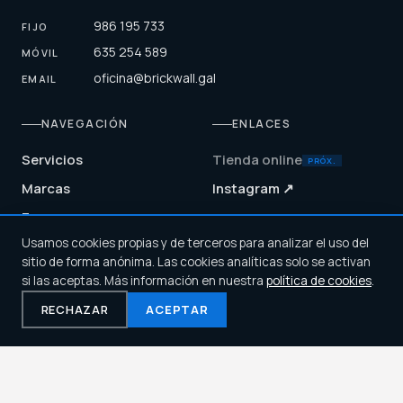
986 195 733
FIJO
635 254 589
MÓVIL
oficina@brickwall.gal
EMAIL
NAVEGACIÓN
ENLACES
Servicios
Tienda online
PRÓX.
Marcas
Instagram ↗
Empresa
Usamos cookies propias y de terceros para analizar el uso del
Blog
HORARIO
sitio de forma anónima. Las cookies analíticas solo se activan
Contacto
si las aceptas. Más información en nuestra
política de cookies
.
Lun — Vie
08:00 — 17:00
RECHAZAR
ACEPTAR
© 2026 Brickwall S.L.
Cookies
Privacidad