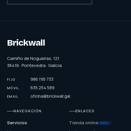
Brickwall
Camiño de Nogueiras, 121
36416 · Pontevedra · Galicia
986 195 733
FIJO
635 254 589
MÓVIL
oficina@brickwall.gal
EMAIL
NAVEGACIÓN
ENLACES
Servicios
Tienda online
PRÓX.