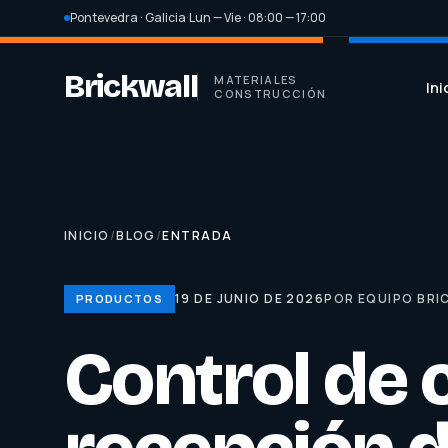
Pontevedra · Galicia
·
Lun — Vie · 08:00 — 17:00
Brickwall
MATERIALES
Ini
CONSTRUCCIÓN
INICIO
/
BLOG
/
ENTRADA
19 DE JUNIO DE 2026
POR EQUIPO BRI
PRODUCTOS
Control de c