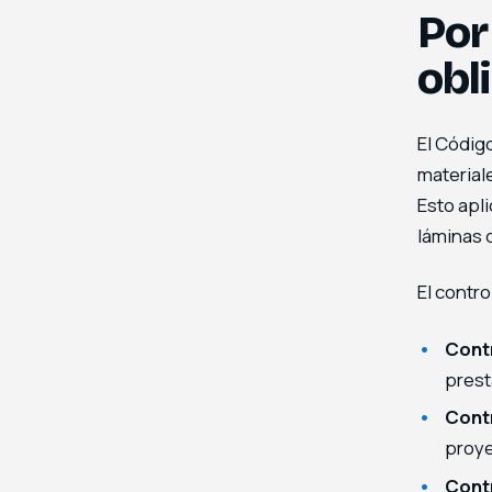
Por
obl
El Código
material
Esto apl
láminas 
El contro
Cont
prest
Contr
proye
Cont