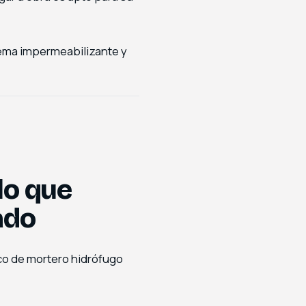
stema impermeabilizante y
lo que
ado
co de mortero hidrófugo