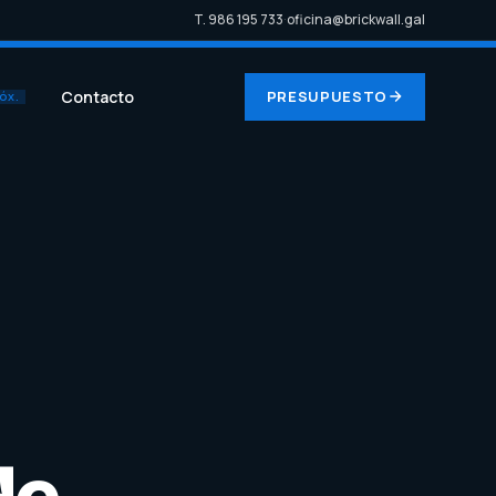
T. 986 195 733
·
oficina@brickwall.gal
Contacto
PRESUPUESTO
ÓX.