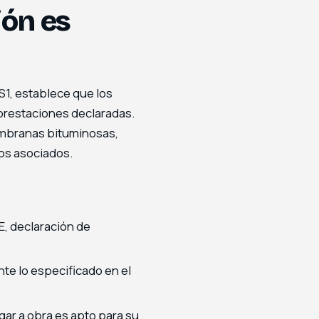
ión es
HS1, establece que los
prestaciones declaradas.
embranas bituminosas,
os asociados.
E, declaración de
te lo especificado en el
legar a obra es apto para su