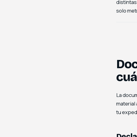
distinta
solo met
Doc
cuá
La docum
material
tu exped
Decla