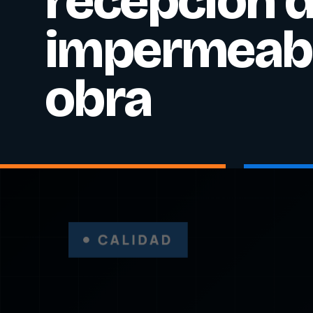
recepción d
impermeabi
obra