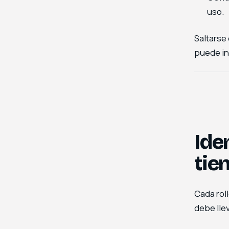
uso.
Saltarse 
puede inv
Ide
tie
Cada rol
debe lle