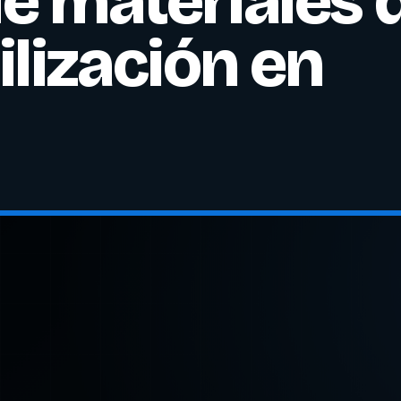
e materiales 
lización en