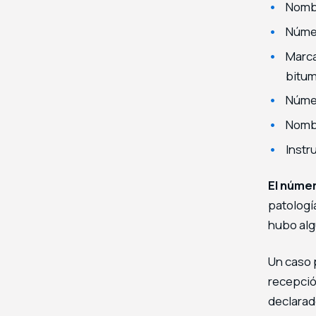
Nombr
Númer
Marca
bitum
Númer
Nombr
Instr
El númer
patología
hubo alg
Un caso p
recepció
declarad